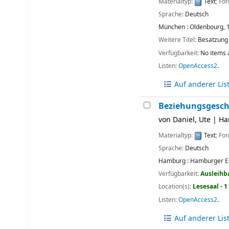
Materialtyp:
Text
; Fo
Sprache:
Deutsch
München :
Oldenbourg,
Weitere Titel:
Besatzung 
Verfügbarkeit:
No items 
Listen:
OpenAccess2
.
Auf anderer Lis
Beziehungsgeschi
von
Daniel, Ute
|
Ha
Materialtyp:
Text
; Fo
Sprache:
Deutsch
Hamburg :
Hamburger Ed
Verfügbarkeit:
Ausleihb
Location(s):
Lesesaal - 
Listen:
OpenAccess2
.
Auf anderer Lis