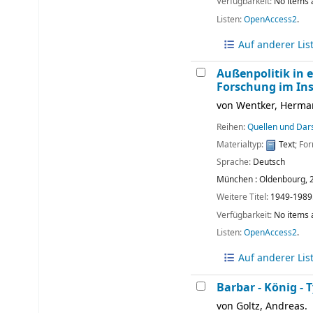
Verfügbarkeit:
No items 
Listen:
OpenAccess2
.
Auf anderer Lis
Außenpolitik in 
Forschung im Inst
von
Wentker, Herma
Reihen:
Quellen und Dars
Materialtyp:
Text
; Fo
Sprache:
Deutsch
München :
Oldenbourg,
Weitere Titel:
1949-1989
Verfügbarkeit:
No items 
Listen:
OpenAccess2
.
Auf anderer Lis
Barbar - König - 
von
Goltz, Andreas.