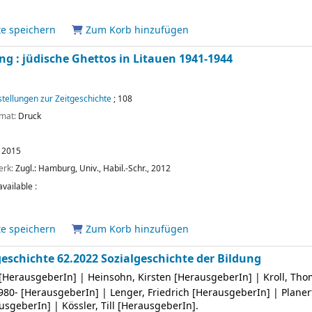
te speichern
Zum Korb hinzufügen
ng : jüdische Ghettos in Litauen 1941-1944
.
tellungen zur Zeitgeschichte
; 108
rmat:
Druck
2015
erk:
Zugl.: Hamburg, Univ., Habil.-Schr., 2012
available
:
te speichern
Zum Korb hinzufügen
geschichte 62.2022 Sozialgeschichte der Bildung
[HerausgeberIn]
|
Heinsohn, Kirsten
[HerausgeberIn]
|
Kroll, Th
1980-
[HerausgeberIn]
|
Lenger, Friedrich
[HerausgeberIn]
|
Planer
usgeberIn]
|
Kössler, Till
[HerausgeberIn]
.