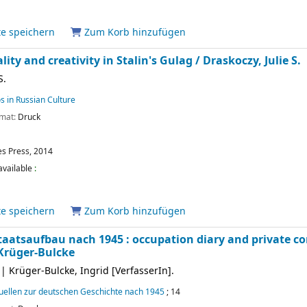
te speichern
Zum Korb hinzufügen
lity and creativity in Stalin's Gulag /
Draskoczy, Julie S.
S.
 in Russian Culture
rmat:
Druck
s Press,
2014
available
:
te speichern
Zum Korb hinzufügen
aatsaufbau nach 1945 : occupation diary and private co
 Krüger-Bulcke
|
Krüger-Bulcke, Ingrid
[VerfasserIn]
.
uellen zur deutschen Geschichte nach 1945
; 14