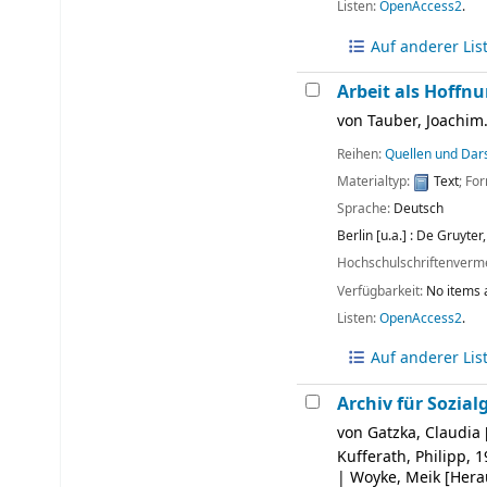
Listen:
OpenAccess2
.
Auf anderer Lis
Arbeit als Hoffnu
von
Tauber, Joachim
Reihen:
Quellen und Dars
Materialtyp:
Text
; Fo
Sprache:
Deutsch
Berlin [u.a.] :
De Gruyter,
Hochschulschriftenverm
Verfügbarkeit:
No items 
Listen:
OpenAccess2
.
Auf anderer Lis
Archiv für Sozial
von
Gatzka, Claudia
Kufferath, Philipp
, 
|
Woyke, Meik
[Hera