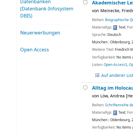
Datenbanken
Akademischer Leh
(Datenbank-Infosystem
von
Meinecke, Fried
DBIS)
Reihen:
Biographische Qu
Materialtyp:
Text
; Fo
Neuerwerbungen
Sprache:
Deutsch
München :
Oldenbourg,
Open Access
Weitere Titel:
Friedrich 
Verfügbarkeit:
No items 
Listen:
Open Access3
,
O
Auf anderer Lis
Alltag im Holoca
von
Löw, Andrea
[He
Reihen:
Schriftenreihe de
Materialtyp:
Text
; Fo
München :
Oldenbourg,
Verfügbarkeit:
No items 