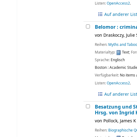
Listen:
OpenAccess2
.
Auf anderer Lis
Belomor : crimina
von
Draskoczy, Julie 
Reihen:
Myths and Taboos
Materialtyp:
Text
; Fo
Sprache:
Englisch
Boston :
Academic Studie
Verfügbarkeit:
No items 
Listen:
OpenAccess2
.
Auf anderer Lis
Besatzung und St
Hrsg. von Ingrid
von
Pollock, James K
Reihen:
Biographische Q