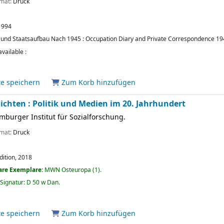
rmat:
Druck
1994
und Staatsaufbau Nach 1945 : Occupation Diary and Private Correspondence 19
available
:
te speichern
Zum Korb hinzufügen
chten : Politik und Medien im 20. Jahrhundert
mburger Institut für Sozialforschung.
rmat:
Druck
ition,
2018
are Exemplare:
MWN Osteuropa
(1).
1
Signatur:
D 50 w Dan
.
te speichern
Zum Korb hinzufügen