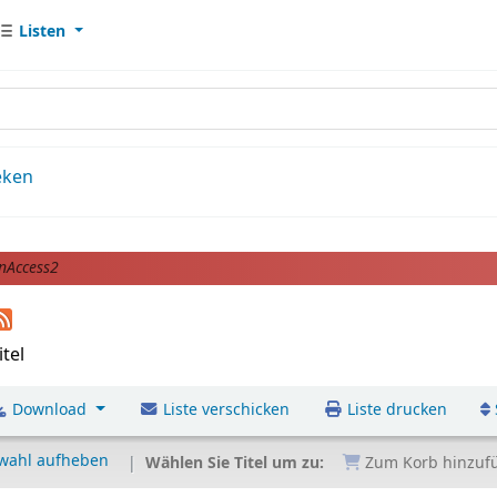
Listen
eken
nAccess2
itel
Download
Liste verschicken
Liste drucken
wahl aufheben
Wählen Sie Titel um zu:
Zum Korb hinzuf