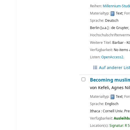
Reihen:
Millennium-Studi
Materialtyp:
Text
; Fo
Sprache:
Deutsch
Berlin [u.a.] :
de Gruyter,
Hochschulschriftenverm
Weitere Titel:
Barbar - Kö
Verfügbarkeit:
No items 
Listen:
OpenAccess2
.
Auf anderer Lis
Becoming muslim 
von
Kefeli, Agnes Nil
Materialtyp:
Text
; Fo
Sprache:
Englisch
Ithaca :
Cornell Univ. Pre
Verfügbarkeit:
Ausleihb
Location(s):
Signatur:
R 5