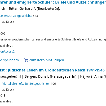
rer und emigrierte Schüler : Briefe und Aufzeichnungen
rich
|
Ritter, Gerhard A
[BearbeiterIn]
.
ellen zur Zeitgeschichte
; 23
rmat:
Druck
2006
Meinecke: akademischer Lehrer und emigrierte Schüler ; Briefe und Aufzeichnun
available
:
penAccess2
.
te speichern
Zum Korb hinzufügen
ust : jüdisches Leben im Großdeutschen Reich 1941-1945
rausgeberIn]
|
Bergen, Doris L
[HerausgeberIn]
|
Hájková, Anna
[
r Vierteljahrshefte für Zeitgeschichte
; 106
rmat:
Druck
2013
available
: