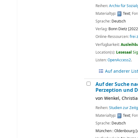
Reihen:
Archiv für Sozia
Materialtyp:
Text
; Fo
Sprache:
Deutsch
Verlag:
Bonn
Dietz
[2022
Online-Ressourcen:
frei
Verfügbarkeit:
Ausleihb
Location(s):
Lesesaal
Si
Listen:
OpenAccess2
.
Auf anderer Lis
Auf der Suche na
Perzeption und D
von
Wenkel, Christia
Reihen:
Studien zur Zeit
Materialtyp:
Text
; Fo
Sprache:
Deutsch
München :
Oldenbourg [u