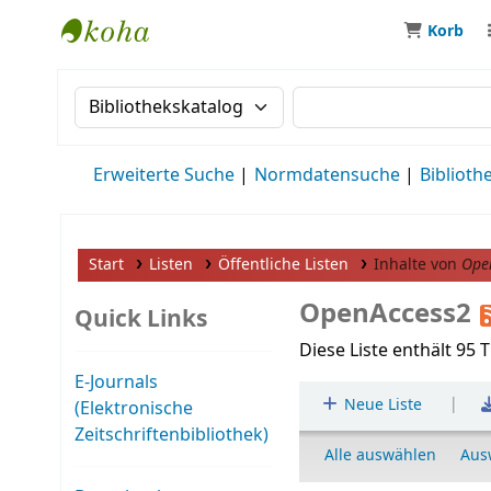
Korb
MWS Osteuropa
Suche im Katalog nach:
Suche im Katalog
Erweiterte Suche
Normdatensuche
Biblioth
Start
Listen
Öffentliche Listen
Inhalte von
Ope
OpenAccess2
Quick Links
Diese Liste enthält 95 T
E-Journals
|
Neue Liste
(Elektronische
Zeitschriftenbibliothek)
Alle auswählen
Aus