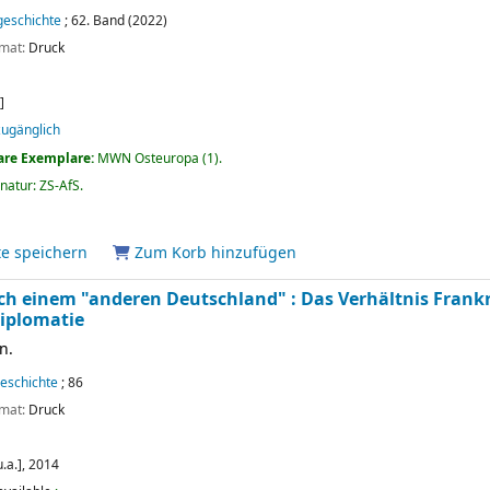
lgeschichte
; 62. Band (2022)
rmat:
Druck
]
 zugänglich
are Exemplare:
MWN Osteuropa
(1).
gnatur:
ZS-AfS
.
te speichern
Zum Korb hinzufügen
ch einem "anderen Deutschland" : Das Verhältnis Frank
iplomatie
n.
geschichte
; 86
rmat:
Druck
.a.],
2014