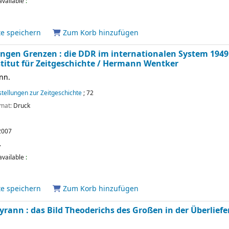
available
:
te speichern
Zum Korb hinzufügen
engen Grenzen : die DDR im internationalen System 1949 
itut für Zeitgeschichte /
Hermann Wentker
nn.
tellungen zur Zeitgeschichte
; 72
rmat:
Druck
2007
.
available
:
te speichern
Zum Korb hinzufügen
Tyrann : das Bild Theoderichs des Großen in der Überliefe