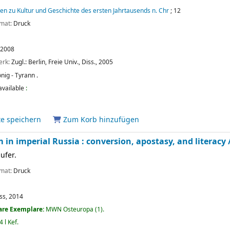
en zu Kultur und Geschichte des ersten Jahrtausends n. Chr
; 12
rmat:
Druck
2008
erk:
Zugl.: Berlin, Freie Univ., Diss., 2005
nig - Tyrann .
available
:
te speichern
Zum Korb hinzufügen
in imperial Russia : conversion, apostasy, and literacy 
ufer.
rmat:
Druck
ss,
2014
are Exemplare:
MWN Osteuropa
(1).
4 l Kef
.