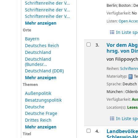
Schriftenreihe der V...
Berlin; Boston :
De
Schriftenreihe der V...
Verfügbarkeit:
No 
Schriftenreihe der V...
Listen:
Open Acce
Mehr anzeigen
Orte
In Liste s
Bayern
Vor dem Abgr
3.
Deutsches Reich
hrsg. von Dim
Deutschland
Deutschland
von
Filippovych
(Bundesr...
Reihen:
Schriften
Deutschland (DDR)
Materialtyp:
Te
Mehr anzeigen
Sprache:
Deutsch
Themen
München :
Oldenb
Außenpolitik
Verfügbarkeit:
Au
Besatzungspolitik
Deutsche
Location(s):
Leses
Deutsche Frage
In Liste s
Drittes Reich
Mehr anzeigen
Landbevölke
4.
Titel
Schleswig-Ho