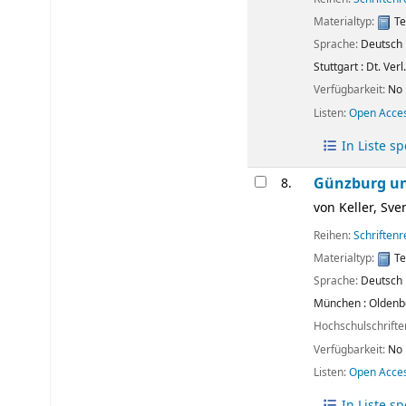
Materialtyp:
Te
Sprache:
Deutsch
Stuttgart :
Dt. Verl
Verfügbarkeit:
No 
Listen:
Open Acce
In Liste s
Günzburg u
8.
von
Keller, Sve
Reihen:
Schriften
Materialtyp:
Te
Sprache:
Deutsch
München :
Oldenb
Hochschulschrift
Verfügbarkeit:
No 
Listen:
Open Acce
In Liste s