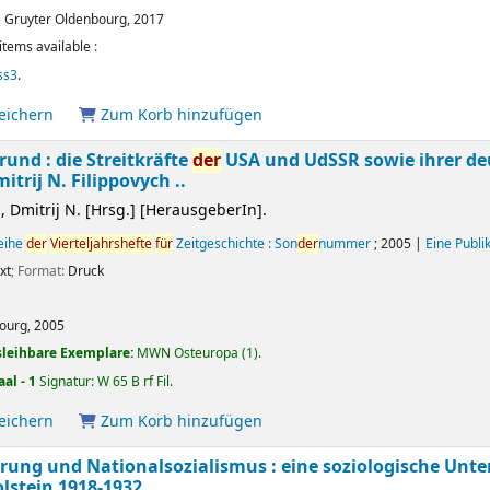
 Gruyter Oldenbourg,
2017
items available
:
ss3
.
peichern
Zum Korb hinzufügen
und : die Streitkräfte
der
USA und UdSSR sowie ihrer de
itrij N. Filippovych ..
, Dmitrij N. [Hrsg.]
[HerausgeberIn]
.
reihe
der
Vierteljahrshefte
für
Zeitgeschichte : Son
der
nummer
; 2005
|
Eine Publi
xt
; Format:
Druck
ourg,
2005
sleihbare Exemplare:
MWN Osteuropa
(1).
aal - 1
Signatur:
W 65 B rf Fil
.
peichern
Zum Korb hinzufügen
rung und Nationalsozialismus : eine soziologische Un
lstein 1918-1932