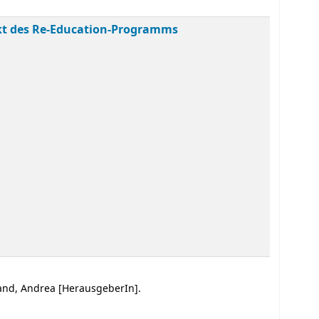
pekt des Re-Education-Programms
and, Andrea
[HerausgeberIn]
.