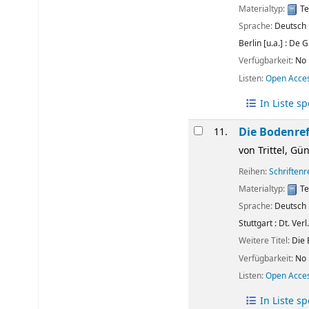
Materialtyp:
Te
Sprache:
Deutsch
Berlin [u.a.] :
De G
Verfügbarkeit:
No 
Listen:
Open Acce
In Liste s
Die Bodenre
11.
von
Trittel, Gün
Reihen:
Schriften
Materialtyp:
Te
Sprache:
Deutsch
Stuttgart :
Dt. Verl
Weitere Titel:
Die
Verfügbarkeit:
No 
Listen:
Open Acce
In Liste s