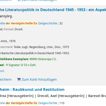
e Literaturpolitik in Deutschland 1945 - 1953 : ein As
ansjörg.
reihe
der
Vierteljahrshefte
für
Zeitgeschichte
; 32
xt
; Format:
Druck
.-Anst.,
1976
envermerk:
Teilw. zugl.: Regensburg, Univ., Diss., 1975
ikanische Literaturpolitik in Deutschland 1945-1953.
sleihbare Exemplare:
MWN Osteuropa
(1).
aal - 1
Signatur:
D 53 v Geh
.
ss3
.
peichern
Zum Korb hinzufügen
theim : Raubkunst und Restitution
drea
[HerausgeberIn]
|
Drecoll, Axel
[HerausgeberIn]
|
Baresel-Br
reihe
der
Vierteljahrshefte
für
Zeitgeschichte
; 110