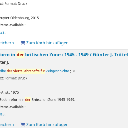
xt
; Format:
Druck
ruyter Oldenbourg,
2015
items available
:
ss3
.
peichern
Zum Korb hinzufügen
form in
der
britischen Zone : 1945 - 1949 /
Günter J. Tritte
ter J.
reihe
der
Vierteljahrshefte
für
Zeitgeschichte
; 31
xt
; Format:
Druck
.-Anst.,
1975
 Bodenreform in
der
Britischen Zone 1945-1949.
items available
:
ss3
.
peichern
Zum Korb hinzufügen