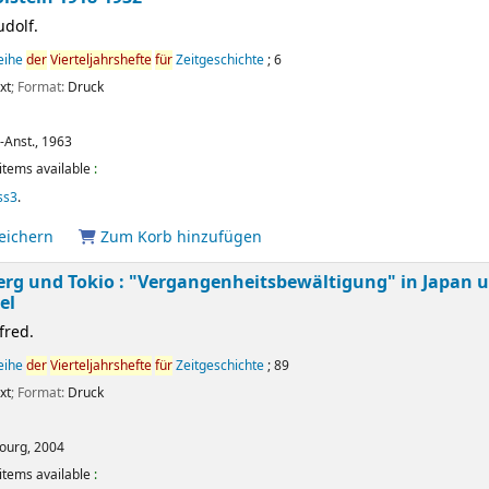
udolf.
reihe
der
Vierteljahrshefte
für
Zeitgeschichte
; 6
xt
; Format:
Druck
.-Anst.,
1963
items available
:
ss3
.
peichern
Zum Korb hinzufügen
rg und Tokio : "Vergangenheitsbewältigung" in Japan u
el
fred.
reihe
der
Vierteljahrshefte
für
Zeitgeschichte
; 89
xt
; Format:
Druck
ourg,
2004
items available
: