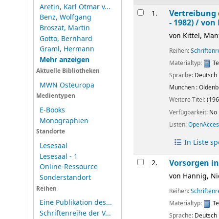
Aretin, Karl Otmar v...
Ergebnisse
Vertreibung
1.
Benz, Wolfgang
- 1982) /
von 
Broszat, Martin
von
Kittel, Man
Gotto, Bernhard
Graml, Hermann
Reihen:
Schriften
Mehr anzeigen
Materialtyp:
Te
Aktuelle Bibliotheken
Sprache:
Deutsch
MWN Osteuropa
Munchen :
Oldenb
Medientypen
Weitere Titel:
(196
E-Books
Verfügbarkeit:
No 
Monographien
Listen:
OpenAcces
Standorte
In Liste s
Lesesaal
Lesesaal - 1
Vorsorgen i
2.
Online-Ressource
von
Hannig, Ni
Sonderstandort
Reihen
Reihen:
Schriften
Eine Publikation des...
Materialtyp:
Te
Schriftenreihe der V...
Sprache:
Deutsch