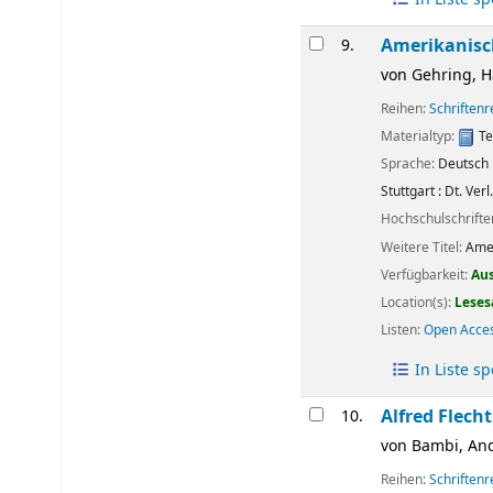
Amerikanisch
9.
von
Gehring, H
Reihen:
Schriften
Materialtyp:
Te
Sprache:
Deutsch
Stuttgart :
Dt. Verl
Hochschulschrift
Weitere Titel:
Amer
Verfügbarkeit:
Au
Location(s):
Leses
Listen:
Open Acce
In Liste s
Alfred Flech
10.
von
Bambi, An
Reihen:
Schriften