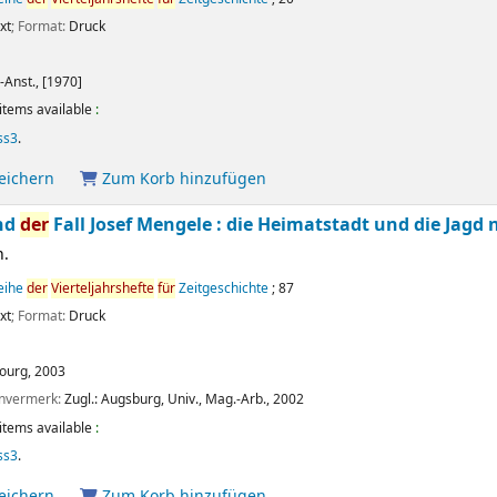
xt
; Format:
Druck
.-Anst.,
[1970]
items available
:
ss3
.
peichern
Zum Korb hinzufügen
nd
der
Fall Josef Mengele : die Heimatstadt und die Jagd
n.
reihe
der
Vierteljahrshefte
für
Zeitgeschichte
; 87
xt
; Format:
Druck
ourg,
2003
envermerk:
Zugl.: Augsburg, Univ., Mag.-Arb., 2002
items available
:
ss3
.
peichern
Zum Korb hinzufügen