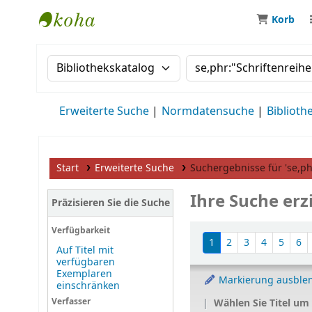
Korb
MWS Osteuropa
Suche im Katalog nach:
Suche im Katalog
Erweiterte Suche
Normdatensuche
Biblioth
Start
Erweiterte Suche
Suchergebnisse für 'se,phr
Ihre Suche erzi
Präzisieren Sie die Suche
Sortieren
Verfügbarkeit
1
2
3
4
5
6
Auf Titel mit
verfügbaren
Exemplaren
Markierung ausble
einschränken
Wählen Sie Titel um
Verfasser