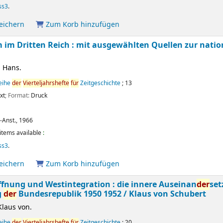
ss3
.
peichern
Zum Korb hinzufügen
m Dritten Reich : mit ausgewählten Quellen zur nation
 Hans.
reihe
der
Vierteljahrshefte
für
Zeitgeschichte
; 13
xt
; Format:
Druck
.-Anst.,
1966
items available
:
ss3
.
peichern
Zum Korb hinzufügen
fnung und Westintegration : die innere Auseinan
der
set
g
der
Bundesrepublik 1950 1952 /
Klaus von Schubert
Klaus von.
reihe
der
Vierteljahrshefte
für
Zeitgeschichte
; 20