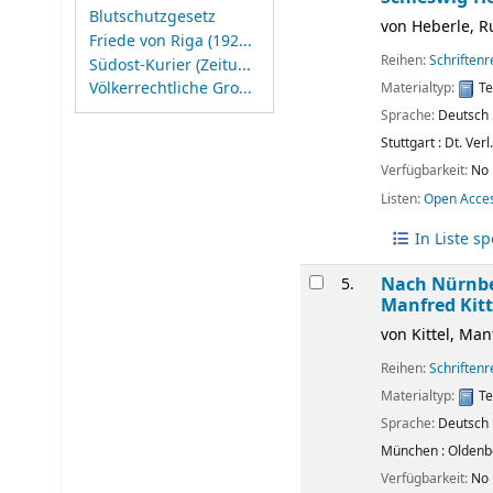
Blutschutzgesetz
von
Heberle, R
Friede von Riga (192...
Reihen:
Schriften
Südost-Kurier (Zeitu...
Völkerrechtliche Gro...
Materialtyp:
Te
Sprache:
Deutsch
Stuttgart :
Dt. Verl
Verfügbarkeit:
No 
Listen:
Open Acce
In Liste s
Nach Nürnbe
5.
Manfred Kitt
von
Kittel, Man
Reihen:
Schriften
Materialtyp:
Te
Sprache:
Deutsch
München :
Oldenb
Verfügbarkeit:
No 