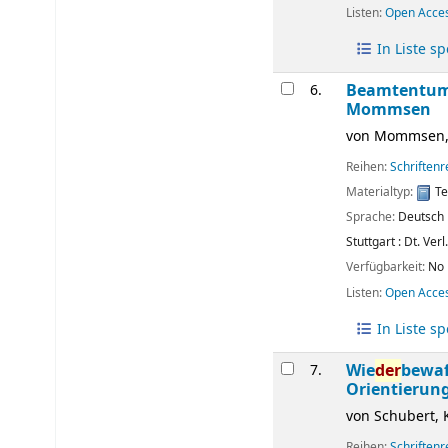
Listen:
Open Acce
In Liste s
Beamtentum i
6.
Mommsen
von
Mommsen,
Reihen:
Schriften
Materialtyp:
Te
Sprache:
Deutsch
Stuttgart :
Dt. Verl
Verfügbarkeit:
No 
Listen:
Open Acce
In Liste s
Wie
der
bewaf
7.
Orientierun
von
Schubert, 
Reihen:
Schriften