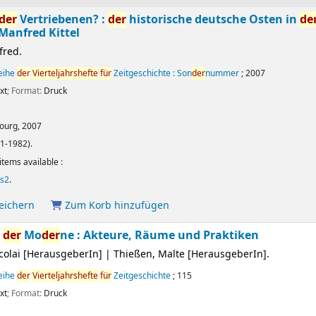
der
Vertriebenen? :
der
historische deutsche Osten in
de
Manfred Kittel
fred.
reihe
der
Vierteljahrshefte
für
Zeitgeschichte : Son
der
nummer
; 2007
xt
; Format:
Druck
ourg,
2007
1-1982).
items available
:
s2
.
peichern
Zum Korb hinzufügen
n
der
Mo
der
ne : Akteure, Räume und Praktiken
colai
[HerausgeberIn]
|
Thießen, Malte
[HerausgeberIn]
.
reihe
der
Vierteljahrshefte
für
Zeitgeschichte
; 115
xt
; Format:
Druck