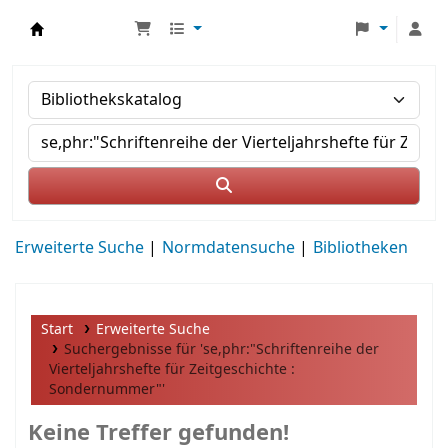
MWS Osteuropa
Erweiterte Suche
Normdatensuche
Bibliotheken
Start
Erweiterte Suche
Suchergebnisse für 'se,phr:"Schriftenreihe der
Vierteljahrshefte für Zeitgeschichte :
Sondernummer"'
Keine Treffer gefunden!