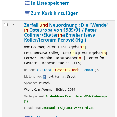
In Liste speichern
Zum Korb hinzufügen
Zerfall
und
Neuordnung : Die "Wende"
7.
in
Osteuropa von 1989/91 /
Peter
Collmer/Ekater
in
a Emeliantseva
Koller/Jeronim Perovič (Hg.)
von
Collmer, Peter
[Herausgeber
In
]
|
Emeliantseva Koller, Ekater
in
a
[Herausgeber
In
]
|
Perović, Jeronim
[Herausgeber
In
]
|
Center for
Eastern European Studies (CEES).
Reihen:
Osteuropa
in
Geschichte
und
Gegenwart
; 6
Materialtyp:
Text
; Format:
Druck
Sprache:
Deutsch
Wien ; Köln ; Weimar :
Böhlau,
2019
Verfügbarkeit:
Ausleihbare Exemplare:
MWN Osteuropa
(1).
Location(s):
Lesesaal - 1
Signatur:
W 66 F ed Col
.