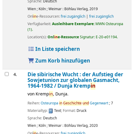
Sprache:
Deutsch
Wien ; Köln ; Weimar :
Böhlau Verlag,
2019
Onl
in
e-Ressourcen:
frei zugänglich
|
frei zugänglich
Verfügbarkeit:
Ausleihbare Exemplare:
MWN Osteuropa
(1).
Location(s):
Onl
in
e-Ressource
Signatur:
E-20-e01194
.
In Liste speichern
Zum Korb hinzufügen
Die sibirische Wucht : der Aufstieg der
4.
Sowjetunion zur globalen Gasmacht,
1964-1982 /
Dunja Kremp
in
von
Kremp
in
, Dunja.
Reihen:
Osteuropa
in
Geschichte
und
Gegenwart
; 7
Materialtyp:
Text
; Format:
Druck
Sprache:
Deutsch
Wien ; Köln ; Weimar :
Böhlau Verlag,
2020
Onl
in
e-Ressourcen:
frei zugänglich