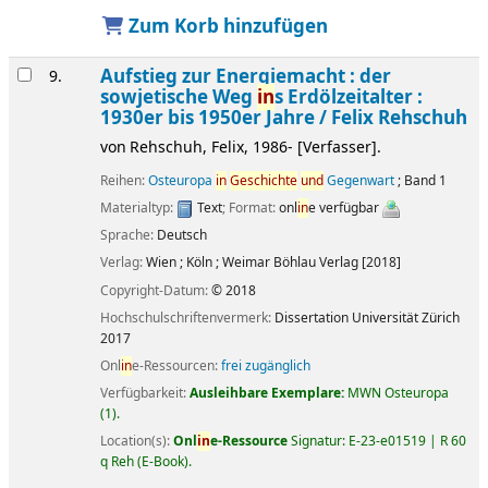
Zum Korb hinzufügen
Aufstieg zur Energiemacht : der
9.
sowjetische Weg
in
s Erdölzeitalter :
1930er bis 1950er Jahre /
Felix Rehschuh
von
Rehschuh, Felix
, 1986-
[Verfasser]
.
Reihen:
Osteuropa
in
Geschichte
und
Gegenwart
; Band 1
Materialtyp:
Text
; Format:
onl
in
e verfügbar
Sprache:
Deutsch
Verlag:
Wien ; Köln ; Weimar
Böhlau Verlag
[2018]
Copyright-Datum:
© 2018
Hochschulschriftenvermerk:
Dissertation Universität Zürich
2017
Onl
in
e-Ressourcen:
frei zugänglich
Verfügbarkeit:
Ausleihbare Exemplare:
MWN Osteuropa
(1).
Location(s):
Onl
in
e-Ressource
Signatur:
E-23-e01519 | R 60
q Reh (E-Book)
.