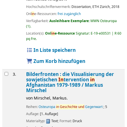
Hochschulschriftenvermerk:
Dissertation, ETH Zürich, 2018
Onl
in
e-Ressourcen:
frei zugänglich
Verfügbarkeit:
Ausleihbare Exemplare:
MWN Osteuropa
(1).
Location(s):
Onl
in
e-Ressource
Signatur:
E-19-e00531 | R 60
pq Fre
.
In Liste speichern
Zum Korb hinzufügen
Bilderfronten : die Visualisierung der
3.
sowjetischen
In
tervention
in
Afghanistan 1979-1989 /
Markus
Mirschel
von
Mirschel, Markus.
Reihen:
Osteuropa
in
Geschichte
und
Gegenwart
; 5
Auflage:
[1. Auflage]
Materialtyp:
Text
; Format:
Druck