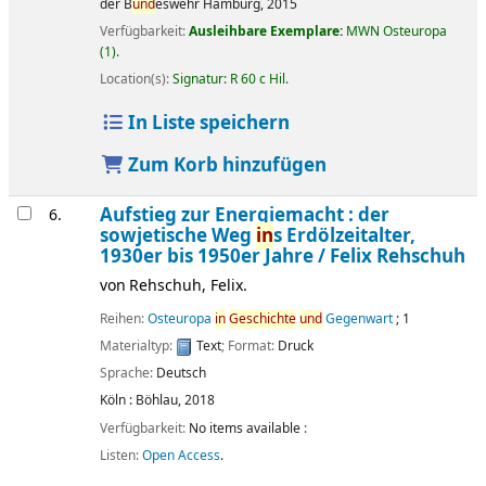
der B
und
eswehr Hamburg, 2015
Verfügbarkeit:
Ausleihbare Exemplare:
MWN Osteuropa
(1).
Location(s):
Signatur:
R 60 c Hil
.
In Liste speichern
Zum Korb hinzufügen
Aufstieg zur Energiemacht : der
6.
sowjetische Weg
in
s Erdölzeitalter,
1930er bis 1950er Jahre /
Felix Rehschuh
von
Rehschuh, Felix.
Reihen:
Osteuropa
in
Geschichte
und
Gegenwart
; 1
Materialtyp:
Text
; Format:
Druck
Sprache:
Deutsch
Köln :
Böhlau,
2018
Verfügbarkeit:
No items available
:
Listen:
Open Access
.