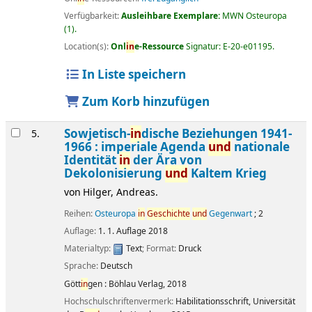
Verfügbarkeit:
Ausleihbare Exemplare:
MWN Osteuropa
(1).
Location(s):
Onl
in
e-Ressource
Signatur:
E-20-e01195
.
In Liste speichern
Zum Korb hinzufügen
Sowjetisch-
in
dische Beziehungen 1941-
5.
1966 : imperiale Agenda
und
nationale
Identität
in
der Ära von
Dekolonisierung
und
Kaltem Krieg
von
Hilger, Andreas.
Reihen:
Osteuropa
in
Geschichte
und
Gegenwart
; 2
Auflage:
1. 1. Auflage 2018
Materialtyp:
Text
; Format:
Druck
Sprache:
Deutsch
Gött
in
gen :
Böhlau Verlag,
2018
Hochschulschriftenvermerk:
Habilitationsschrift, Universität