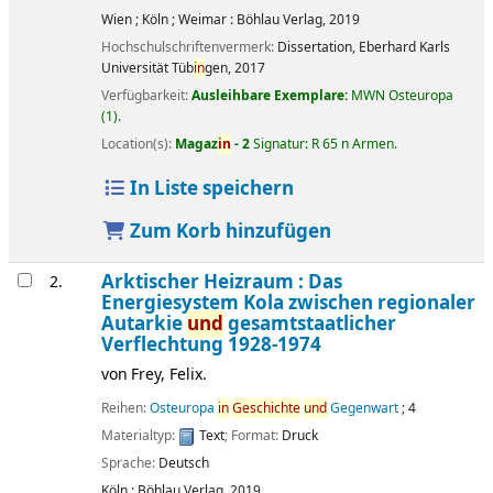
Wien ; Köln ; Weimar :
Böhlau Verlag,
2019
Hochschulschriftenvermerk:
Dissertation, Eberhard Karls
Universität Tüb
in
gen, 2017
Verfügbarkeit:
Ausleihbare Exemplare:
MWN Osteuropa
(1).
Location(s):
Magaz
in
- 2
Signatur:
R 65 n Armen
.
In Liste speichern
Zum Korb hinzufügen
Arktischer Heizraum : Das
2.
Energiesystem Kola zwischen regionaler
Autarkie
und
gesamtstaatlicher
Verflechtung 1928-1974
von
Frey, Felix.
Reihen:
Osteuropa
in
Geschichte
und
Gegenwart
; 4
Materialtyp:
Text
; Format:
Druck
Sprache:
Deutsch
Köln :
Böhlau Verlag,
2019