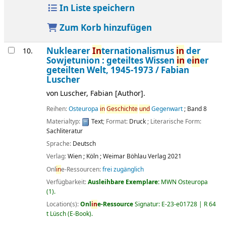
In Liste speichern
Zum Korb hinzufügen
Nuklearer
In
ternationalismus
in
der
10.
Sowjetunion : geteiltes Wissen
in
e
in
er
geteilten Welt, 1945-1973 /
Fabian
Luscher
von
Luscher, Fabian
[Author]
.
Reihen:
Osteuropa
in
Geschichte
und
Gegenwart
; Band 8
Materialtyp:
Text
; Format:
Druck
; Literarische Form:
Sachliteratur
Sprache:
Deutsch
Verlag:
Wien ;
Köln ;
Weimar
Böhlau Verlag
2021
Onl
in
e-Ressourcen:
frei zugänglich
Verfügbarkeit:
Ausleihbare Exemplare:
MWN Osteuropa
(1).
Location(s):
Onl
in
e-Ressource
Signatur:
E-23-e01728 | R 64
t Lüsch (E-Book)
.