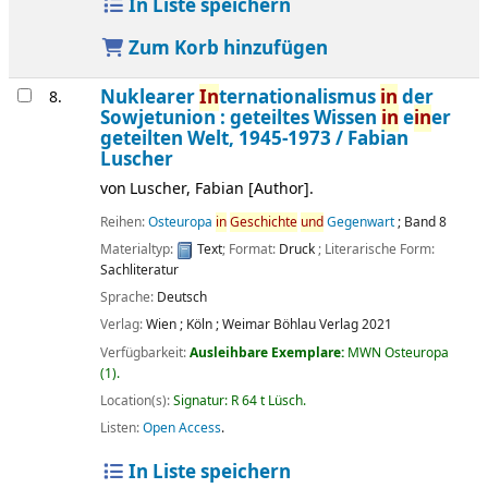
In Liste speichern
Zum Korb hinzufügen
Nuklearer
In
ternationalismus
in
der
8.
Sowjetunion : geteiltes Wissen
in
e
in
er
geteilten Welt, 1945-1973 /
Fabian
Luscher
von
Luscher, Fabian
[Author]
.
Reihen:
Osteuropa
in
Geschichte
und
Gegenwart
; Band 8
Materialtyp:
Text
; Format:
Druck
; Literarische Form:
Sachliteratur
Sprache:
Deutsch
Verlag:
Wien ;
Köln ;
Weimar
Böhlau Verlag
2021
Verfügbarkeit:
Ausleihbare Exemplare:
MWN Osteuropa
(1).
Location(s):
Signatur:
R 64 t Lüsch
.
Listen:
Open Access
.
In Liste speichern