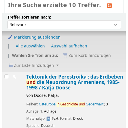
Ihre Suche erzielte 10 Treffer.
Sortieren
Sortieren nach:
Treffer sortieren nach:
Markierung ausblenden
Alle auswählen
Auswahl aufheben
Wählen Sie Titel um zu:
Zum Korb hinzufügen
Zur Liste hinzufügen
Ergebnisse
Tektonik der Perestroika : das Erdbeben
1.
und
die Neuordnung Armeniens, 1985-
1998 /
Katja Doose
von
Doose, Katja.
Reihen:
Osteuropa
in
Geschichte
und
Gegenwart
; 3
Auflage:
1. Auflage
Materialtyp:
Text
; Format:
Druck
Sprache:
Deutsch