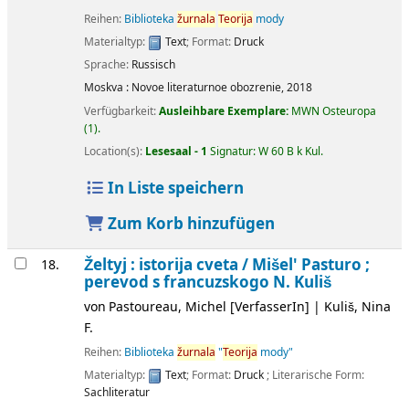
Reihen:
Biblioteka
žurnala
Teorija
mody
Materialtyp:
Text
; Format:
Druck
Sprache:
Russisch
Moskva :
Novoe literaturnoe obozrenie,
2018
Verfügbarkeit:
Ausleihbare Exemplare:
MWN Osteuropa
(1).
Location(s):
Lesesaal - 1
Signatur:
W 60 B k Kul
.
In Liste speichern
Zum Korb hinzufügen
Želtyj : istorija cveta /
Mišel' Pasturo ;
18.
perevod s francuzskogo N. Kuliš
von
Pastoureau, Michel
[VerfasserIn]
|
Kuliš, Nina
F.
Reihen:
Biblioteka
žurnala
"
Teorija
mody"
Materialtyp:
Text
; Format:
Druck
; Literarische Form:
Sachliteratur