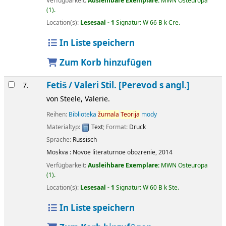
Verfügbarkeit:
Ausleihbare Exemplare:
MWN Osteuropa
(1).
Location(s):
Lesesaal - 1
Signatur:
W 66 B k Cre
.
In Liste speichern
Zum Korb hinzufügen
Fetiš /
Valeri Stil. [Perevod s angl.]
7.
von
Steele, Valerie.
Reihen:
Biblioteka
žurnala
Teorija
mody
Materialtyp:
Text
; Format:
Druck
Sprache:
Russisch
Moskva :
Novoe literaturnoe obozrenie,
2014
Verfügbarkeit:
Ausleihbare Exemplare:
MWN Osteuropa
(1).
Location(s):
Lesesaal - 1
Signatur:
W 60 B k Ste
.
In Liste speichern