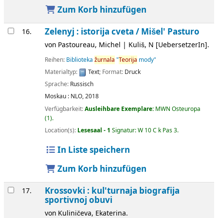
Zum Korb hinzufügen
Zelenyj : istorija cveta /
Mišel' Pasturo
16.
von
Pastoureau, Michel
|
Kuliš, N
[UebersetzerIn]
.
Reihen:
Biblioteka
žurnala
"
Teorija
mody"
Materialtyp:
Text
; Format:
Druck
Sprache:
Russisch
Moskau :
NLO,
2018
Verfügbarkeit:
Ausleihbare Exemplare:
MWN Osteuropa
(1).
Location(s):
Lesesaal - 1
Signatur:
W 10 C k Pas 3
.
In Liste speichern
Zum Korb hinzufügen
Krossovki : kul'turnaja biografija
17.
sportivnoj obuvi
von
Kuliničeva, Ekaterina.