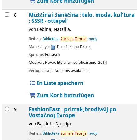
Zum Korb hinzufügen
Mužčina i ženščina : telo, moda, kul'tura
8.
; SSSR - ottepel'
von
Lebina, Natalija.
Reihen:
Biblioteka
žurnala
Teorija
mody
Materialtyp:
Text
; Format:
Druck
Sprache:
Russisch
Moskva :
Novoe literaturnoe obozrenie,
2014
Verfügbarkeit:
No items available
:
In Liste speichern
Zum Korb hinzufügen
FashionEast : prizrak,brodivšij po
9.
Vostočnoj Evrope
von
Bartlett, Djurdja.
Reihen:
Biblioteka
žurnala
Teorija
mody