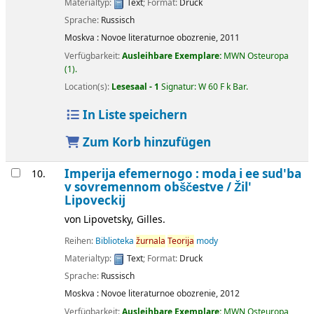
Materialtyp:
Text
; Format:
Druck
Sprache:
Russisch
Moskva :
Novoe literaturnoe obozrenie,
2011
Verfügbarkeit:
Ausleihbare Exemplare:
MWN Osteuropa
(1).
Location(s):
Lesesaal - 1
Signatur:
W 60 F k Bar
.
In Liste speichern
Zum Korb hinzufügen
Imperija efemernogo : moda i ee sud'ba
10.
v sovremennom obščestve /
Žil'
Lipoveckij
von
Lipovetsky, Gilles.
Reihen:
Biblioteka
žurnala
Teorija
mody
Materialtyp:
Text
; Format:
Druck
Sprache:
Russisch
Moskva :
Novoe literaturnoe obozrenie,
2012
Verfügbarkeit:
Ausleihbare Exemplare:
MWN Osteuropa