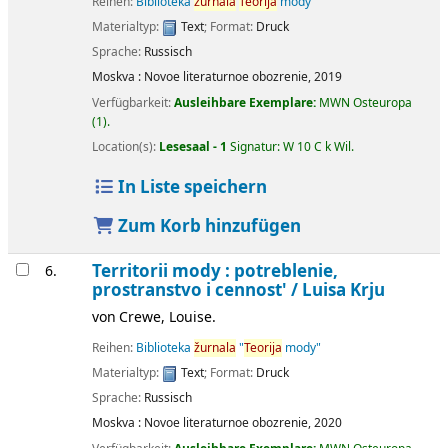
Reihen:
Biblioteka
žurnala
Teorija
mody
Materialtyp:
Text
; Format:
Druck
Sprache:
Russisch
Moskva :
Novoe literaturnoe obozrenie,
2019
Verfügbarkeit:
Ausleihbare Exemplare:
MWN Osteuropa
(1).
Location(s):
Lesesaal - 1
Signatur:
W 10 C k Wil
.
In Liste speichern
Zum Korb hinzufügen
Territorii mody : potreblenie,
6.
prostranstvo i cennost' /
Luisa Krju
von
Crewe, Louise.
Reihen:
Biblioteka
žurnala
"
Teorija
mody"
Materialtyp:
Text
; Format:
Druck
Sprache:
Russisch
Moskva :
Novoe literaturnoe obozrenie,
2020