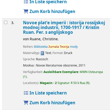
In Liste speichern
Zum Korb hinzufügen
Novoe plat'e imperii : istorija rossijskoj
3.
modnoj industrii, 1700-1917 /
Kristin
Ruan. Per. s anglijskogo
von
Ruane, Christine.
Reihen:
Biblioteka
žurnala
Teorija
mody
Materialtyp:
Text
; Format:
Druck
Sprache:
Russisch
Moskva :
Novoe literaturnoe obozrenie,
2011
Verfügbarkeit:
Ausleihbare Exemplare:
MWN Osteuropa
(1).
Location(s):
Magazin - 2
Signatur:
R 50 k Rua (R)
.
In Liste speichern
Zum Korb hinzufügen