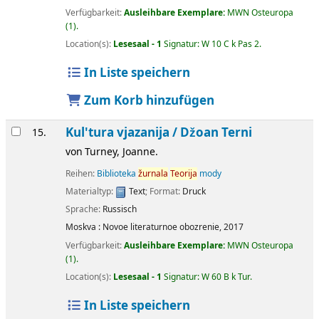
Verfügbarkeit:
Ausleihbare Exemplare:
MWN Osteuropa
(1).
Location(s):
Lesesaal - 1
Signatur:
W 10 C k Pas 2
.
In Liste speichern
Zum Korb hinzufügen
Kul'tura vjazanija /
Džoan Terni
15.
von
Turney, Joanne.
Reihen:
Biblioteka
žurnala
Teorija
mody
Materialtyp:
Text
; Format:
Druck
Sprache:
Russisch
Moskva :
Novoe literaturnoe obozrenie,
2017
Verfügbarkeit:
Ausleihbare Exemplare:
MWN Osteuropa
(1).
Location(s):
Lesesaal - 1
Signatur:
W 60 B k Tur
.
In Liste speichern