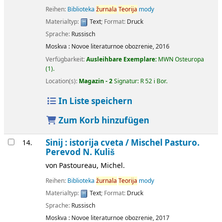
Reihen:
Biblioteka
žurnala
Teorija
mody
Materialtyp:
Text
; Format:
Druck
Sprache:
Russisch
Moskva :
Novoe literaturnoe obozrenie,
2016
Verfügbarkeit:
Ausleihbare Exemplare:
MWN Osteuropa
(1).
Location(s):
Magazin - 2
Signatur:
R 52 i Bor
.
In Liste speichern
Zum Korb hinzufügen
Sinij : istorija cveta /
Mischel Pasturo.
14.
Perevod N. Kuliš
von
Pastoureau, Michel.
Reihen:
Biblioteka
žurnala
Teorija
mody
Materialtyp:
Text
; Format:
Druck
Sprache:
Russisch
Moskva :
Novoe literaturnoe obozrenie,
2017