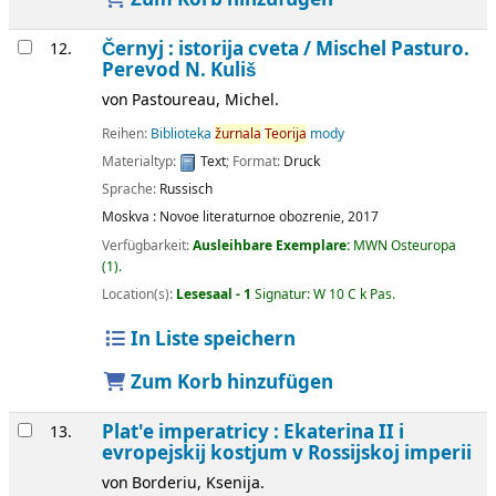
Černyj : istorija cveta /
Mischel Pasturo.
12.
Perevod N. Kuliš
von
Pastoureau, Michel.
Reihen:
Biblioteka
žurnala
Teorija
mody
Materialtyp:
Text
; Format:
Druck
Sprache:
Russisch
Moskva :
Novoe literaturnoe obozrenie,
2017
Verfügbarkeit:
Ausleihbare Exemplare:
MWN Osteuropa
(1).
Location(s):
Lesesaal - 1
Signatur:
W 10 C k Pas
.
In Liste speichern
Zum Korb hinzufügen
Plat'e imperatricy : Ekaterina II i
13.
evropejskij kostjum v Rossijskoj imperii
von
Borderiu, Ksenija.