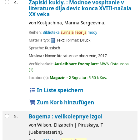
Zapiski kukly. : Modnoe vospitanie v
4.
literature dlja devic konca XVIII-načala
XX veka
von
Kostjuchina, Marina Sergeevma.
Reihen:
Biblioteka
žurnala
Teorija
mody
Materialtyp:
Text
; Format:
Druck
Sprache:
Russisch
Moskva :
Novoe literaturnoe obozrenie,
2017
Verfügbarkeit:
Ausleihbare Exemplare:
MWN Osteuropa
(1).
Location(s):
Magazin - 2
Signatur:
R 50 k Kos
.
In Liste speichern
Zum Korb hinzufügen
Bogema : velikolepnye izgoi
5.
von
Wilson, Elizabeth
|
Piruskaya, T
[UebersetzerIn]
.