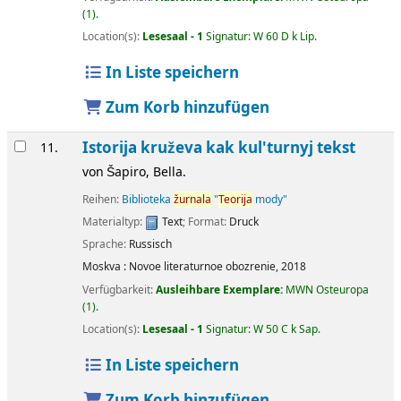
(1).
Location(s):
Lesesaal - 1
Signatur:
W 60 D k Lip
.
In Liste speichern
Zum Korb hinzufügen
Istorija kruževa kak kul'turnyj tekst
11.
von
Šapiro, Bella.
Reihen:
Biblioteka
žurnala
"
Teorija
mody"
Materialtyp:
Text
; Format:
Druck
Sprache:
Russisch
Moskva :
Novoe literaturnoe obozrenie,
2018
Verfügbarkeit:
Ausleihbare Exemplare:
MWN Osteuropa
(1).
Location(s):
Lesesaal - 1
Signatur:
W 50 C k Sap
.
In Liste speichern
Zum Korb hinzufügen