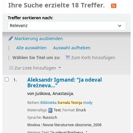
Ihre Suche erzielte 18 Treffer.
Sortieren
Sortieren nach:
Treffer sortieren nach:
Markierung ausblenden
Alle auswählen
Auswahl aufheben
Wählen Sie Titel um zu:
Zum Korb hinzufügen
Zur Liste hinzufügen
Ergebnisse
Aleksandr Igmand: "Ja odeval
1.
Brežneva..."
von
Juškova, Anastasija.
Reihen:
Biblioteka
žurnala
Teorija
mody
Materialtyp:
Text
; Format:
Druck
Sprache:
Russisch
Moskva :
Novoe literaturnoe obozrenie,
2008
Weitere Titel:
"Ja odeval Brežneva...".