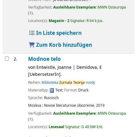
Verfügbarkeit:
Ausleihbare Exemplare:
MWN Osteuropa
(1).
Location(s):
Magazin - 2
Signatur:
R 64 k Jus
.
In Liste speichern
Zum Korb hinzufügen
Modnoe telo
2.
von
Entwistle, Joanne
|
Demidova, E
[UebersetzerIn]
.
Reihen:
Biblioteka
žurnala
Teorija
mody
Materialtyp:
Text
; Format:
Druck
Sprache:
Russisch
Moskva :
Novoe literaturnoe obozrenie,
2019
Verfügbarkeit:
Ausleihbare Exemplare:
MWN Osteuropa
(1).
Location(s):
Lesesaal
Signatur:
G 40 bW Ent
.