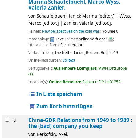
Marina Schaufelbuehl, Marco Wyss,
Valeria Zanier.
von
Schaufelbuehl, Janick Marina
[editor.]
|
Wyss,
Marco
[editor.]
|
Zanier, Valeria
[editor.]
.
Reihen:
New perspectives on the cold war
; Volume 6
Materialtyp:
Text
; Format:
online verfügbar
;
Literarische Form:
Sachliteratur
Verlag:
Leiden, The Netherlands ;
Boston :
Brill,
2019
Online-Ressourcen:
Volltext
Verfügbarkeit:
Ausleihbare Exemplare:
MWN Osteuropa
(1).
Location(s):
Online-Ressource
Signatur:
E-21-e01252
.
In Liste speichern
Zum Korb hinzufügen
China-GDR Relations from 1949 to 1989 :
9.
the (bad) company you keep
von
Berkofsky, Axel.