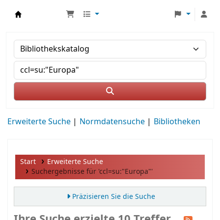
MWS Osteuropa
Erweiterte Suche
Normdatensuche
Bibliotheken
Start
Erweiterte Suche
Suchergebnisse für 'ccl=su:"Europa"'
Präzisieren Sie die Suche
Ihre Suche erzielte 10 Treffer.