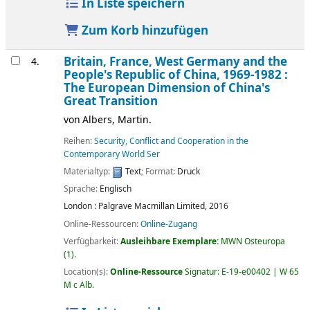
In Liste speichern
Zum Korb hinzufügen
Britain, France, West Germany and the
4.
People's Republic of China, 1969-1982 :
The European Dimension of China's
Great Transition
von
Albers, Martin.
Reihen:
Security, Conflict and Cooperation in the
Contemporary World Ser
Materialtyp:
Text
; Format:
Druck
Sprache:
Englisch
London :
Palgrave Macmillan Limited,
2016
Online-Ressourcen:
Online-Zugang
Verfügbarkeit:
Ausleihbare Exemplare:
MWN Osteuropa
(1).
Location(s):
Online-Ressource
Signatur:
E-19-e00402 | W 65
M c Alb
.