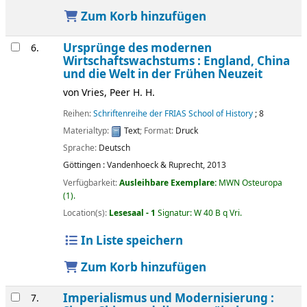
Zum Korb hinzufügen
Ursprünge des modernen
6.
Wirtschaftswachstums : England, China
und die Welt in der Frühen Neuzeit
von
Vries, Peer H. H.
Reihen:
Schriftenreihe der FRIAS School of History
; 8
Materialtyp:
Text
; Format:
Druck
Sprache:
Deutsch
Göttingen :
Vandenhoeck & Ruprecht,
2013
Verfügbarkeit:
Ausleihbare Exemplare:
MWN Osteuropa
(1).
Location(s):
Lesesaal - 1
Signatur:
W 40 B q Vri
.
In Liste speichern
Zum Korb hinzufügen
Imperialismus und Modernisierung :
7.