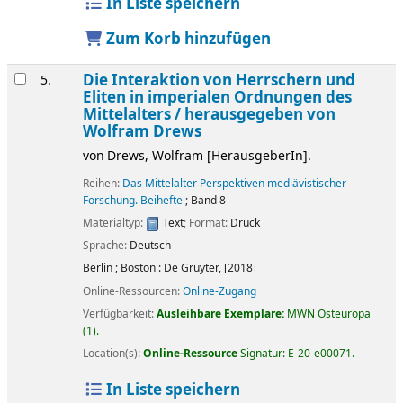
In Liste speichern
Zum Korb hinzufügen
Die Interaktion von Herrschern und
5.
Eliten in imperialen Ordnungen des
Mittelalters /
herausgegeben von
Wolfram Drews
von
Drews, Wolfram
[HerausgeberIn]
.
Reihen:
Das Mittelalter Perspektiven mediävistischer
Forschung. Beihefte
; Band 8
Materialtyp:
Text
; Format:
Druck
Sprache:
Deutsch
Berlin ; Boston :
De Gruyter,
[2018]
Online-Ressourcen:
Online-Zugang
Verfügbarkeit:
Ausleihbare Exemplare:
MWN Osteuropa
(1).
Location(s):
Online-Ressource
Signatur:
E-20-e00071
.
In Liste speichern