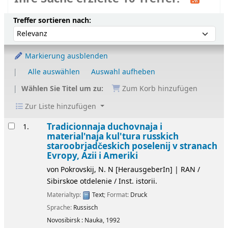
Sortieren
Sortieren nach:
Treffer sortieren nach:
Markierung ausblenden
Alle auswählen
Auswahl aufheben
Wählen Sie Titel um zu:
Zum Korb hinzufügen
Zur Liste hinzufügen
Ergebnisse
Tradicionnaja duchovnaja i
1.
material'naja kul'tura russkich
staroobrjadčeskich poselenij v stranach
Evropy, Azii i Ameriki
von
Pokrovskij, N. N
[HerausgeberIn]
|
RAN /
Sibirskoe otdelenie / Inst. istorii.
Materialtyp:
Text
; Format:
Druck
Sprache:
Russisch
Novosibirsk :
Nauka,
1992