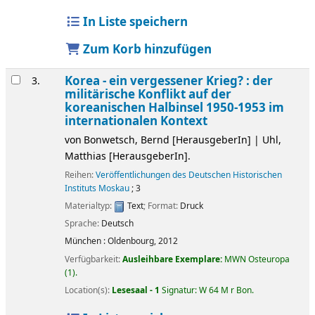
In Liste speichern
Zum Korb hinzufügen
Korea - ein vergessener Krieg? : der
3.
militärische Konflikt auf der
koreanischen Halbinsel 1950-1953 im
internationalen Kontext
von
Bonwetsch, Bernd
[HerausgeberIn]
|
Uhl,
Matthias
[HerausgeberIn]
.
Reihen:
Veröffentlichungen des Deutschen Historischen
Instituts Moskau
; 3
Materialtyp:
Text
; Format:
Druck
Sprache:
Deutsch
München :
Oldenbourg,
2012
Verfügbarkeit:
Ausleihbare Exemplare:
MWN Osteuropa
(1).
Location(s):
Lesesaal - 1
Signatur:
W 64 M r Bon
.