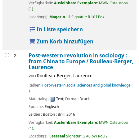
Verfügbarkeit:
Ausleihbare Exemplare:
MWN Osteuropa
(1).
Location(s):
Magazin - 2
Signatur:
R 10 l Pok
.
In Liste speichern
Zum Korb hinzufügen
Post-western revolution in sociology :
2.
from China to Europe /
Roulleau-Berger,
Laurence
von
Roulleau-Berger, Laurence.
Reihen:
Post-Western social sciences and global knowledge
;
1
Materialtyp:
Text
; Format:
Druck
Sprache:
Englisch
Leiden ; Boston :
Brill,
2016
Verfügbarkeit:
Ausleihbare Exemplare:
MWN Osteuropa
(1).
Location(s):
Lesesaal
Signatur:
G 40 bW Rou 2
.