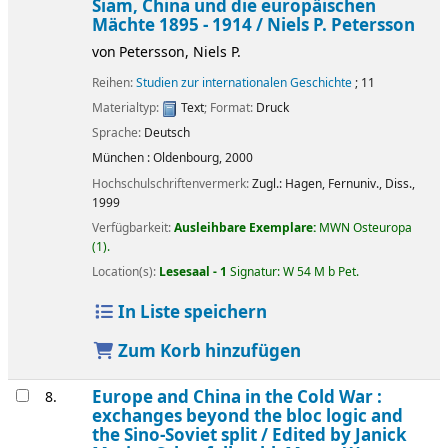
Siam, China und die europäischen
Mächte 1895 - 1914 /
Niels P. Petersson
von
Petersson, Niels P.
Reihen:
Studien zur internationalen Geschichte
; 11
Materialtyp:
Text
; Format:
Druck
Sprache:
Deutsch
München :
Oldenbourg,
2000
Hochschulschriftenvermerk:
Zugl.: Hagen, Fernuniv., Diss.,
1999
Verfügbarkeit:
Ausleihbare Exemplare:
MWN Osteuropa
(1).
Location(s):
Lesesaal - 1
Signatur:
W 54 M b Pet
.
In Liste speichern
Zum Korb hinzufügen
Europe and China in the Cold War :
8.
exchanges beyond the bloc logic and
the Sino-Soviet split /
Edited by Janick