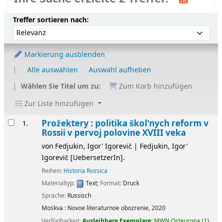
Sortieren
Sortieren nach:
Treffer sortieren nach:
Markierung ausblenden
Alle auswählen
Auswahl aufheben
Wählen Sie Titel um zu:
Zum Korb hinzufügen
Zur Liste hinzufügen
Ergebnisse
Prožektery : politika škol'nych reform v
1.
Rossii v pervoj polovine XVIII veka
von
Fedjukin, Igor' Igorevič
|
Fedjukin, Igor'
Igorevič
[UebersetzerIn]
.
Reihen:
Historia Rossica
Materialtyp:
Text
; Format:
Druck
Sprache:
Russisch
Moskva :
Novoe literaturnoe obozrenie,
2020
Verfügbarkeit:
Ausleihbare Exemplare:
MWN Osteuropa
(1).