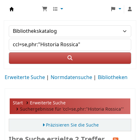
MWS Osteuropa
Erweiterte Suche
Normdatensuche
Bibliotheken
Start
Erweiterte Suche
Suchergebnisse für 'ccl=se,phr:"Historia Rossica"'
Präzisieren Sie die Suche
Ihre Suche erzielte 2 Treffer.