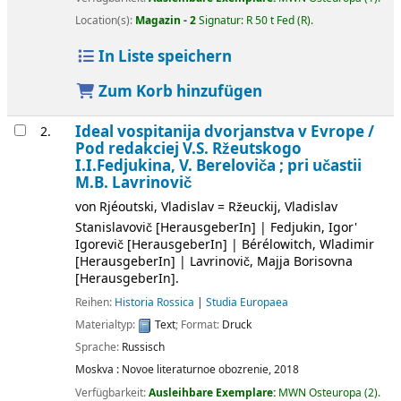
Location(s):
Magazin - 2
Signatur:
R 50 t Fed (R)
.
In Liste speichern
Zum Korb hinzufügen
Ideal vospitanija dvorjanstva v Evrope /
2.
Pod redakciej V.S. Ržeutskogo
I.I.Fedjukina, V. Bereloviča ; pri učastii
M.B. Lavrinovič
von
Rjéoutski, Vladislav = Ržeuckij, Vladislav
Stanislavovič
[HerausgeberIn]
|
Fedjukin, Igor'
Igorevič
[HerausgeberIn]
|
Bérélowitch, Wladimir
[HerausgeberIn]
|
Lavrinovič, Majja Borisovna
[HerausgeberIn]
.
Reihen:
Historia Rossica
|
Studia Europaea
Materialtyp:
Text
; Format:
Druck
Sprache:
Russisch
Moskva :
Novoe literaturnoe obozrenie,
2018
Verfügbarkeit:
Ausleihbare Exemplare:
MWN Osteuropa
(2).