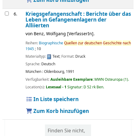
Zum Korb hinzufügen
Kriegsgefangenschaft : Berichte über das
6.
Leben in Gefangenenlagern der
Alliierten
von
Benz, Wolfgang
[VerfasserIn]
.
Reihen:
Biographische
Quellen
zur
deutschen
Geschichte
nach
1945
; 10
Materialtyp:
Text
; Format:
Druck
Sprache:
Deutsch
München :
Oldenbourg,
1991
Verfügbarkeit:
Ausleihbare Exemplare:
MWN Osteuropa
(1).
Location(s):
Lesesaal - 1
Signatur:
D 52 rk Ben
.
In Liste speichern
Zum Korb hinzufügen
Finden Sie nicht,