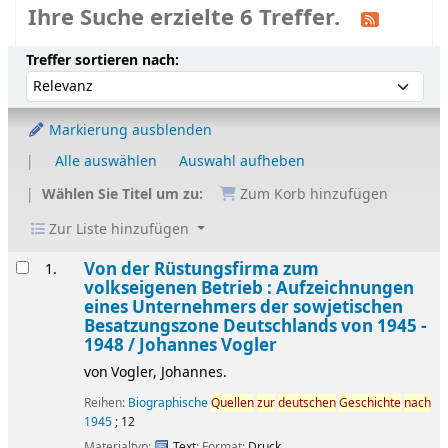
Ihre Suche erzielte 6 Treffer.
Sortieren
Sortieren nach:
Treffer sortieren nach:
Markierung ausblenden
Alle auswählen
Auswahl aufheben
Wählen Sie Titel um zu:
Zum Korb hinzufügen
Zur Liste hinzufügen
Ergebnisse
Von der Rüstungsfirma zum
1.
volkseigenen Betrieb : Aufzeichnungen
eines Unternehmers der sowjetischen
Besatzungszone Deutschlands von 1945 -
1948 /
Johannes Vogler
von
Vogler, Johannes.
Reihen:
Biographische
Quellen
zur
deutschen
Geschichte
nach
1945
; 12
Materialtyp:
Text
; Format:
Druck