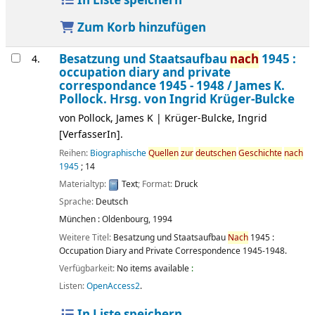
In Liste speichern
Zum Korb hinzufügen
Besatzung und Staatsaufbau
nach
1945 :
4.
occupation diary and private
correspondance 1945 - 1948 /
James K.
Pollock. Hrsg. von Ingrid Krüger-Bulcke
von
Pollock, James K
|
Krüger-Bulcke, Ingrid
[VerfasserIn]
.
Reihen:
Biographische
Quellen
zur
deutschen
Geschichte
nach
1945
; 14
Materialtyp:
Text
; Format:
Druck
Sprache:
Deutsch
München :
Oldenbourg,
1994
Weitere Titel:
Besatzung und Staatsaufbau
Nach
1945 :
Occupation Diary and Private Correspondence 1945-1948.
Verfügbarkeit:
No items available
:
Listen:
OpenAccess2
.
In Liste speichern