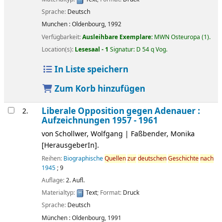
Sprache:
Deutsch
Munchen :
Oldenbourg,
1992
Verfügbarkeit:
Ausleihbare Exemplare:
MWN Osteuropa
(1).
Location(s):
Lesesaal - 1
Signatur:
D 54 q Vog
.
In Liste speichern
Zum Korb hinzufügen
Liberale Opposition gegen Adenauer :
2.
Aufzeichnungen 1957 - 1961
von
Schollwer, Wolfgang
|
Faßbender, Monika
[HerausgeberIn]
.
Reihen:
Biographische
Quellen
zur
deutschen
Geschichte
nach
1945
; 9
Auflage:
2. Aufl.
Materialtyp:
Text
; Format:
Druck
Sprache:
Deutsch
München :
Oldenbourg,
1991