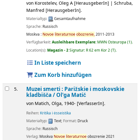
von
Korostelev, Oleg A
[HerausgeberIn]
|
Schruba,
Manfred
[HerausgeberIn]
.
Materialtyp:
Gesamtaufnahme
Sprache:
Russisch
Moskva :
Novoe
literaturnoe
obozrenie,
2011-2013
Verfügbarkeit:
Ausleihbare Exemplare:
MWN Osteuropa
(1).
Location(s):
Magazin - 2
Signatur:
R 62 em Kor 2 (T)
.
In Liste speichern
Zum Korb hinzufügen
Muzei smerti : Parižskie i moskovskie
5.
kladbišča /
Ol'ga Matič
von
Matich, Olga
, 1940-
[VerfasserIn]
.
Reihen:
Kritika i ėsseistika
Materialtyp:
Text
; Format:
Druck
Sprache:
Russisch
Verlag:
Moskva
Novoe
literaturnoe
obozrenie
2021