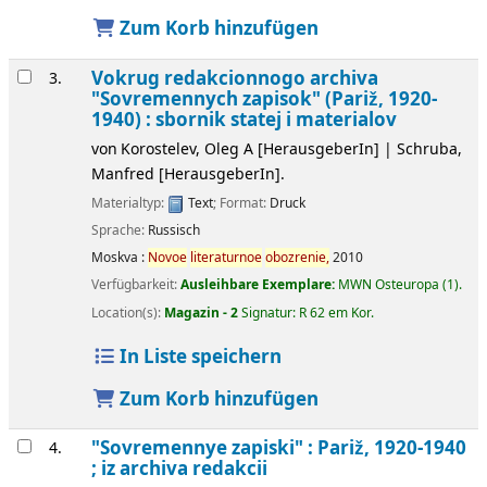
Zum Korb hinzufügen
Vokrug redakcionnogo archiva
3.
"Sovremennych zapisok" (Pariž, 1920-
1940) : sbornik statej i materialov
von
Korostelev, Oleg A
[HerausgeberIn]
|
Schruba,
Manfred
[HerausgeberIn]
.
Materialtyp:
Text
; Format:
Druck
Sprache:
Russisch
Moskva :
Novoe
literaturnoe
obozrenie,
2010
Verfügbarkeit:
Ausleihbare Exemplare:
MWN Osteuropa
(1).
Location(s):
Magazin - 2
Signatur:
R 62 em Kor
.
In Liste speichern
Zum Korb hinzufügen
"Sovremennye zapiski" : Pariž, 1920-1940
4.
; iz archiva redakcii