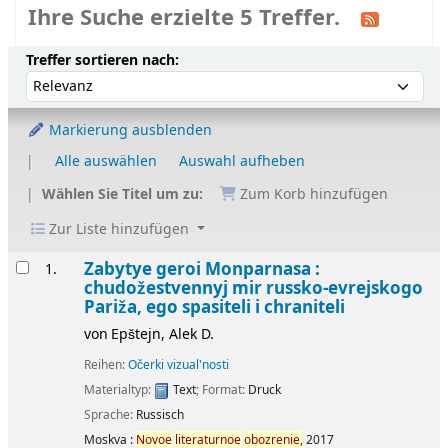
Ihre Suche erzielte 5 Treffer.
Sortieren
Sortieren nach:
Treffer sortieren nach:
Markierung ausblenden
Alle auswählen
Auswahl aufheben
Wählen Sie Titel um zu:
Zum Korb hinzufügen
Zur Liste hinzufügen
Ergebnisse
Zabytye geroi Monparnasa :
1.
chudožestvennyj mir russko-evrejskogo
Pariža, ego spasiteli i chraniteli
von
Epštejn, Alek D.
Reihen:
Očerki vizual'nosti
Materialtyp:
Text
; Format:
Druck
Sprache:
Russisch
Moskva :
Novoe
literaturnoe
obozrenie,
2017