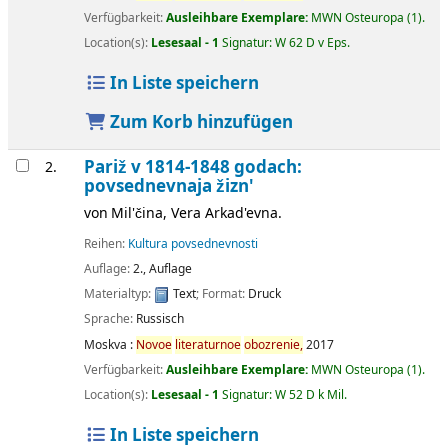
Verfügbarkeit:
Ausleihbare Exemplare:
MWN Osteuropa
(1).
Location(s):
Lesesaal - 1
Signatur:
W 62 D v Eps
.
In Liste speichern
Zum Korb hinzufügen
Pariž v 1814-1848 godach:
2.
povsednevnaja žizn'
von
Mil'čina, Vera Arkad'evna.
Reihen:
Kultura povsednevnosti
Auflage:
2., Auflage
Materialtyp:
Text
; Format:
Druck
Sprache:
Russisch
Moskva :
Novoe
literaturnoe
obozrenie,
2017
Verfügbarkeit:
Ausleihbare Exemplare:
MWN Osteuropa
(1).
Location(s):
Lesesaal - 1
Signatur:
W 52 D k Mil
.
In Liste speichern