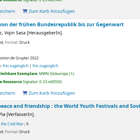
peichern
Zum Korb hinzufügen
von der frühen Bundesrepublik bis zur Gegenwart
c, Vojin Sasa
[HerausgeberIn]
.
xt
; Format:
Druck
oston
de Gruyter
2022
n:
frei zugänglich
|
frei zugänglich
sleihbare Exemplare:
MWN Osteuropa
(1).
e-Ressource
Signatur:
E-23-e00550
.
peichern
Zum Korb hinzufügen
eace and friendship : the World Youth Festivals and Sov
Pia
[VerfasserIn]
.
g the Cold War
; 9
xt
; Format:
Druck