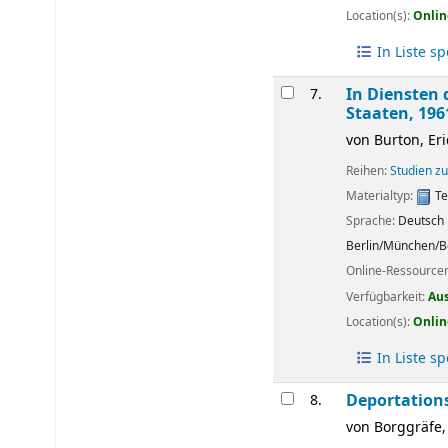
Location(s):
Onlin
In Liste s
In Diensten 
7.
Staaten, 196
von
Burton, Eri
Reihen:
Studien zu
Materialtyp:
Te
Sprache:
Deutsch
Berlin/München/B
Online-Ressource
Verfügbarkeit:
Au
Location(s):
Onlin
In Liste s
Deportations
8.
von
Borggräfe,