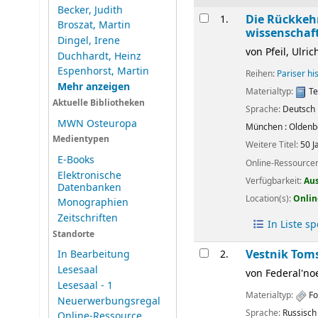
Becker, Judith
Ergebnisse
Die Rückkehr
1.
Broszat, Martin
wissenschaft
Dingel, Irene
von
Pfeil, Ulric
Duchhardt, Heinz
Espenhorst, Martin
Reihen:
Pariser hi
Mehr anzeigen
Materialtyp:
Te
Aktuelle Bibliotheken
Sprache:
Deutsch
MWN Osteuropa
München :
Oldenb
Medientypen
Weitere Titel:
50 J
E-Books
Online-Ressource
Elektronische
Verfügbarkeit:
Au
Datenbanken
Location(s):
Onlin
Monographien
Zeitschriften
In Liste s
Standorte
Vestnik Toms
2.
In Bearbeitung
Lesesaal
von
Federal'no
Lesesaal - 1
Materialtyp:
Fo
Neuerwerbungsregal
Sprache:
Russisch
Online-Ressource