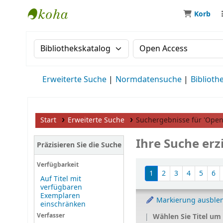
Korb
MWS Osteuropa
Suche im Katalog nach:
Suche im Katalog
Erweiterte Suche
Normdatensuche
Biblioth
Start
Erweiterte Suche
Suchergebnisse für 'Open 
Ihre Suche erzi
Präzisieren Sie die Suche
Sortieren
Verfügbarkeit
1
2
3
4
5
6
Auf Titel mit
verfügbaren
Exemplaren
Markierung ausble
einschränken
Wählen Sie Titel um
Verfasser