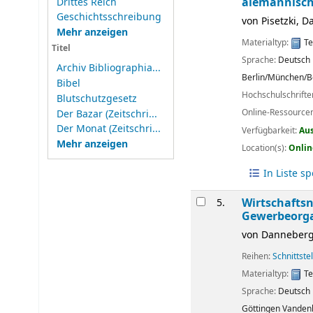
alemannisc
Drittes Reich
Geschichtsschreibung
von
Pisetzki, D
Mehr anzeigen
Materialtyp:
Te
Titel
Sprache:
Deutsch
Archiv Bibliographia...
Berlin/München/B
Bibel
Hochschulschrift
Blutschutzgesetz
Online-Ressource
Der Bazar (Zeitschri...
Der Monat (Zeitschri...
Verfügbarkeit:
Au
Mehr anzeigen
Location(s):
Onlin
In Liste s
Wirtschafts
5.
Gewerbeorga
von
Danneberg
Reihen:
Schnittste
Materialtyp:
Te
Sprache:
Deutsch
Göttingen
Vanden