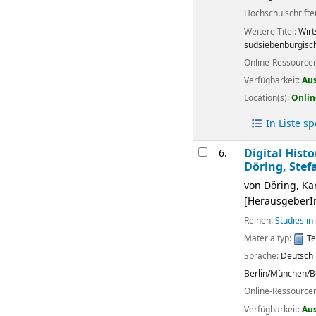
Hochschulschrift
Weitere Titel:
Wirt
südsiebenbürgisc
Online-Ressource
Verfügbarkeit:
Au
Location(s):
Onlin
In Liste s
Digital Hist
6.
Döring, Stef
von
Döring, Ka
[HerausgeberI
Reihen:
Studies in
Materialtyp:
Te
Sprache:
Deutsch
Berlin/München/B
Online-Ressource
Verfügbarkeit:
Au