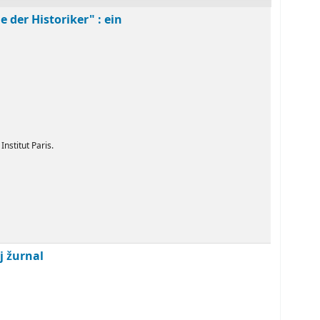
der Historiker" : ein
nstitut Paris.
j žurnal