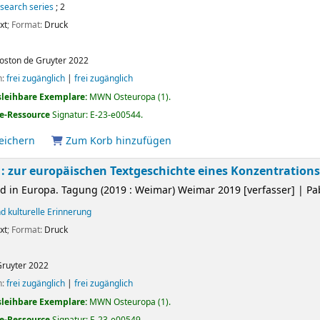
esearch series
; 2
xt
; Format:
Druck
oston
de Gruyter
2022
n:
frei zugänglich
|
frei zugänglich
sleihbare Exemplare:
MWN Osteuropa
(1).
e-Ressource
Signatur:
E-23-e00544
.
peichern
Zum Korb hinzufügen
 zur europäischen Textgeschichte eines Konzentrations
 in Europa. Tagung (2019 : Weimar)
Weimar 2019
[verfasser]
|
Pa
d kulturelle Erinnerung
xt
; Format:
Druck
Gruyter
2022
n:
frei zugänglich
|
frei zugänglich
sleihbare Exemplare:
MWN Osteuropa
(1).
e-Ressource
Signatur:
E-23-e00549
.