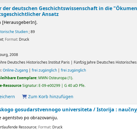
 der deutschen Geschichtswissenschaft in die "Ökumene 
sgeschichtlicher Ansatz
h
[HerausgeberIn]
.
storische Studien
; 89
xt
; Format:
Druck
ourg,
2008
ahre Deutsches Historisches Institut Paris
|
Fünfzig Jahre Deutsches Historisches I
n:
Online-Zugang
|
frei zugänglich
|
frei zugänglich
sleihbare Exemplare:
MWN Osteuropa
(1).
e-Ressource
Signatur:
E-09-e00299 | G 40 aD Pfe
.
peichern
Zum Korb hinzufügen
kogo gosudarstvennogo universiteta / Istorija : naučny
e agentstvo po obrazovaniju.
rtlaufende Ressource
; Format:
Druck