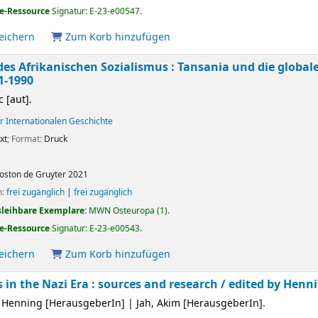
e-Ressource
Signatur:
E-23-e00547
.
peichern
Zum Korb hinzufügen
des Afrikanischen Sozialismus : Tansania und die globa
1-1990
c
[aut]
.
r Internationalen Geschichte
xt
; Format:
Druck
oston
de Gruyter
2021
n:
frei zugänglich
|
frei zugänglich
sleihbare Exemplare:
MWN Osteuropa
(1).
e-Ressource
Signatur:
E-23-e00543
.
peichern
Zum Korb hinzufügen
 in the Nazi Era : sources and research /
edited by Henn
 Henning
[HerausgeberIn]
|
Jah, Akim
[HerausgeberIn]
.