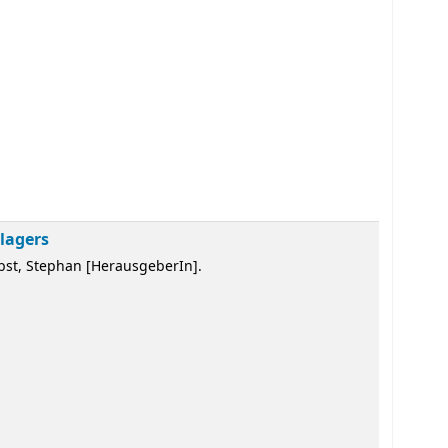
lagers
bst, Stephan
[HerausgeberIn]
.