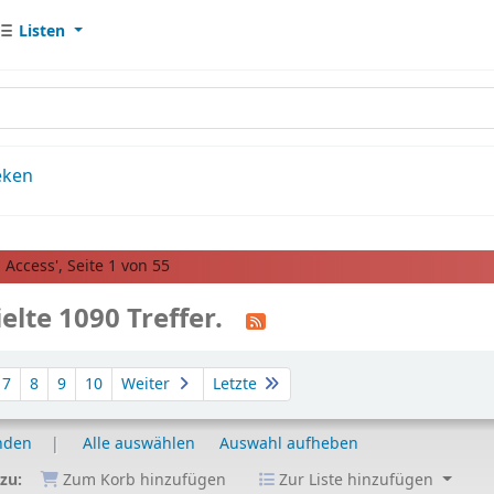
Listen
eken
Access', Seite 1 von 55
elte 1090 Treffer.
7
8
9
10
Weiter
Letzte
nden
Alle auswählen
Auswahl aufheben
 zu:
Zum Korb hinzufügen
Zur Liste hinzufügen