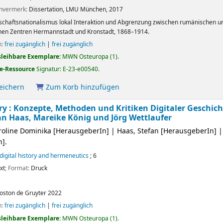
envermerk:
Dissertation, LMU München, 2017
schaftsnationalismus lokal Interaktion und Abgrenzung zwischen rumänischen 
hen Zentren Hermannstadt und Kronstadt, 1868–1914.
n:
frei zugänglich
|
frei zugänglich
sleihbare Exemplare:
MWN Osteuropa
(1).
e-Ressource
Signatur:
E-23-e00540
.
peichern
Zum Korb hinzufügen
ory : Konzepte, Methoden und Kritiken Digitaler Geschic
an Haas, Mareike König und Jörg Wettlaufer
roline Dominika
[HerausgeberIn]
|
Haas, Stefan
[HerausgeberIn]
n]
.
 digital history and hermeneutics
; 6
xt
; Format:
Druck
oston
de Gruyter
2022
n:
frei zugänglich
|
frei zugänglich
sleihbare Exemplare:
MWN Osteuropa
(1).