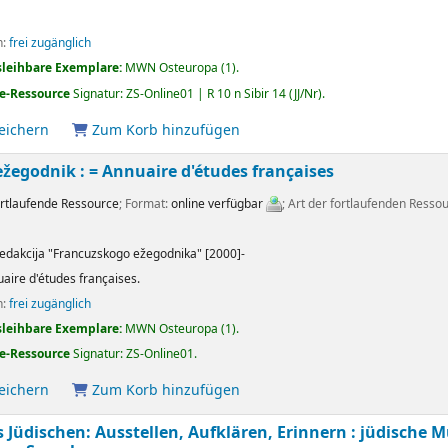
n:
frei zugänglich
sleihbare Exemplare:
MWN Osteuropa
(1).
e-Ressource
Signatur:
ZS-Online01 | R 10 n Sibir 14 (JJ/Nr)
.
peichern
Zum Korb hinzufügen
ežegodnik : = Annuaire d'études françaises
rtlaufende Ressource
; Format:
online verfügbar
; Art der fortlaufenden Resso
edakcija "Francuzskogo ežegodnika"
[2000]-
aire d'études françaises.
n:
frei zugänglich
sleihbare Exemplare:
MWN Osteuropa
(1).
e-Ressource
Signatur:
ZS-Online01
.
peichern
Zum Korb hinzufügen
 Jüdischen: Ausstellen, Aufklären, Erinnern : jüdische