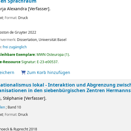
hen Sprachraum
arja Alexandra
[Verfasser]
.
xt
; Format:
Druck
oston
de Gruyter
2022
envermerk:
Dissertation, Universität Basel
n:
frei zugänglich
sleihbare Exemplare:
MWN Osteuropa
(1).
e-Ressource
Signatur:
E-23-e00537
.
peichern
Zum Korb hinzufügen
nationalismus lokal - Interaktion und Abgrenzung zwis
nisationen in den siebenbürgischen Zentren Hermanns
, Stéphanie
[Verfasser]
.
llen
; Band 10
xt
; Format:
Druck
hoeck & Ruprecht
2018