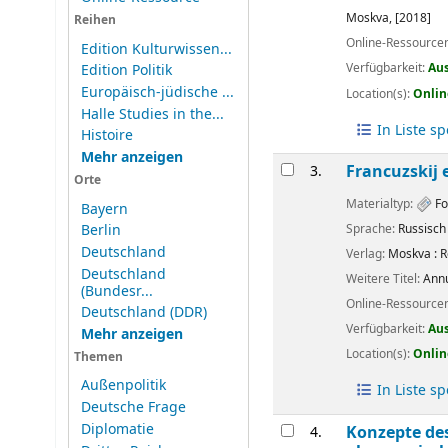
Moskva,
[2018]
Reihen
Online-Ressource
Edition Kulturwissen...
Verfügbarkeit:
Au
Edition Politik
Europäisch-jüdische ...
Location(s):
Onlin
Halle Studies in the...
In Liste s
Histoire
Mehr anzeigen
Francuzskij 
3.
Orte
Materialtyp:
Fo
Bayern
Sprache:
Russisch
Berlin
Deutschland
Verlag:
Moskva :
R
Deutschland
Weitere Titel:
Annu
(Bundesr...
Online-Ressource
Deutschland (DDR)
Verfügbarkeit:
Au
Mehr anzeigen
Location(s):
Onlin
Themen
Außenpolitik
In Liste s
Deutsche Frage
Diplomatie
Konzepte des
4.