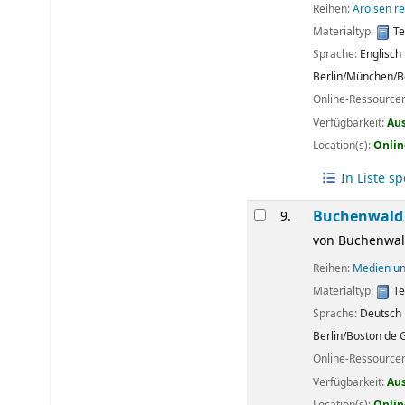
Reihen:
Arolsen r
Materialtyp:
Te
Sprache:
Englisch
Berlin/München/B
Online-Ressource
Verfügbarkeit:
Au
Location(s):
Onlin
In Liste s
Buchenwald :
9.
von
Buchenwald
Reihen:
Medien un
Materialtyp:
Te
Sprache:
Deutsch
Berlin/Boston
de 
Online-Ressource
Verfügbarkeit:
Au
Location(s):
Onlin