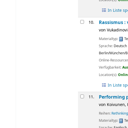
In Liste s
Rassismus : 
10.
von
Vukadinovi
Materialtyp:
Te
Sprache:
Deutsch
Berlin/München/B
Online-Ressource
Verfügbarkeit:
Au
Location(s):
Onlin
In Liste s
Performing p
11.
von
Koivunen, 
Reihen:
Rethinkin
Materialtyp:
Te
Sprache:
Englisch