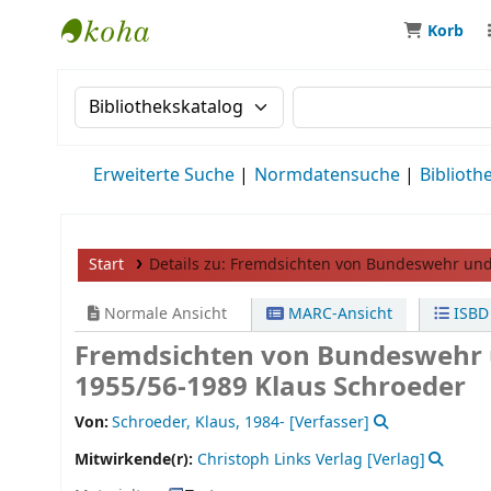
Korb
MWS Osteuropa
Suche im Katalog nach:
Suche im Katalog
Erweiterte Suche
Normdatensuche
Biblioth
Start
Details zu:
Fremdsichten von Bundeswehr und 
Normale Ansicht
MARC-Ansicht
ISBD
Fremdsichten von Bundeswehr 
1955/56-1989 Klaus Schroeder
Von:
Schroeder, Klaus
, 1984-
[Verfasser]
Mitwirkende(r):
Christoph Links Verlag
[Verlag]