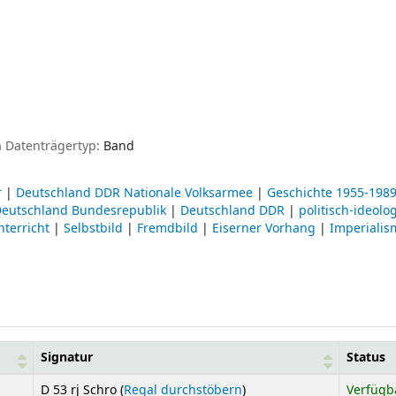
n
Datenträgertyp:
Band
r
|
Deutschland DDR Nationale Volksarmee
|
Geschichte 1955-198
eutschland Bundesrepublik
|
Deutschland DDR
|
politisch-ideolo
nterricht
|
Selbstbild
|
Fremdbild
|
Eiserner Vorhang
|
Imperialis
Signatur
Status
(Öffnet sich unterhalb)
D 53 rj Schro (
Regal durchstöbern
)
Verfügb