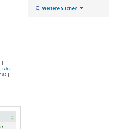
Weitere Suchen
9
|
gische
mus
|
ar