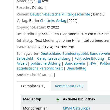
Materialtyp:
Text
Sprache:
Deutsch
Reihen:
Deutsch-Deutsche Militärgeschichte
; Band 5
Verlag:
Berlin
Ch. Links Verlag
[2022]
Copyright-Datum:
© 2022
Beschreibung:
554 Seiten Diagramme 20.5 cm x 14.5 cm
Inhaltstyp:
Text
Medientyp:
ohne Hilfsmittel zu benutze
ISBN:
9783962891794;
396289179X
Schlagwörter:
Deutschland Bundesrepublik Bundesweh
Selbstbild
|
Gefechtsausbildung
|
Politische Bildung
|
D
Arbeit
|
politische Bildung
|
Bundeswehr
|
NVA
|
Politu
sozialistische Persönlichkeit
|
Dienstalltag
Andere Klassifikation:
|
Exemplare
( 1 )
Kommentare ( 0 )
Medientyp
Aktuelle Bibliothek
Exemplare
Monographien
MWN Osteuropa