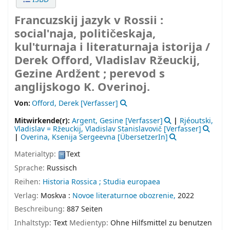
Francuzskij jazyk v Rossii :
socialʹnaja, političeskaja,
kulʹturnaja i literaturnaja istorija /
Derek Offord, Vladislav Ržeuckij,
Gezine Ardžent ; perevod s
anglijskogo K. Overinoj.
Von:
Offord, Derek
[Verfasser]
Mitwirkende(r):
Argent, Gesine
[Verfasser]
|
Rjéoutski,
Vladislav = Ržeuckij, Vladislav Stanislavovič
[Verfasser]
|
Overina, Ksenija Sergeevna
[ÜbersetzerIn]
Materialtyp:
Text
Sprache:
Russisch
Reihen:
Historia Rossica ; Studia europaea
Verlag:
Moskva :
Novoe literaturnoe obozrenie,
2022
Beschreibung:
887 Seiten
Inhaltstyp:
Text
Medientyp:
Ohne Hilfsmittel zu benutzen