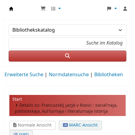
MWS Osteuropa
Erweiterte Suche
Normdatensuche
Bibliotheken
Start
Details zu:
Francuzskij jazyk v Rossii :
socialʹnaja,
političeskaja, kulʹturnaja i literaturnaja istorija
Normale Ansicht
MARC-Ansicht
ISBD