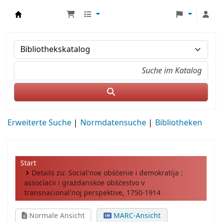
MWS Osteuropa
Erweiterte Suche
Normdatensuche
Bibliotheken
Start
Details zu:
Social'noe obščenie i demokratija :
associacii i graždanskoe obščestvo v
transnacional'noj perspektive, 1750-1914
Normale Ansicht
MARC-Ansicht