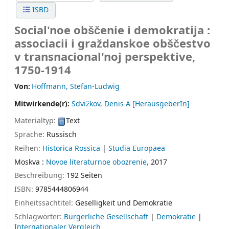
ISBD
Social'noe obščenie i demokratija :
associacii i graždanskoe obščestvo
v transnacional'noj perspektive,
1750-1914
Von:
Hoffmann, Stefan-Ludwig
Mitwirkende(r):
Sdvižkov, Denis A
[HerausgeberIn]
Materialtyp:
Text
Sprache:
Russisch
Reihen:
Historica Rossica
|
Studia Europaea
Moskva :
Novoe literaturnoe obozrenie,
2017
Beschreibung:
192 Seiten
ISBN:
9785444806944
Einheitssachtitel:
Geselligkeit und Demokratie
Schlagwörter:
Bürgerliche Gesellschaft
|
Demokratie
|
Internationaler Vergleich