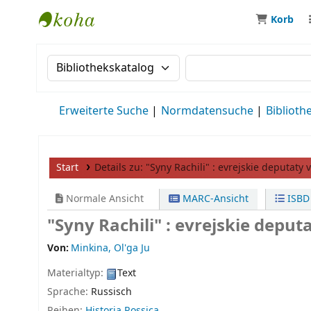
Korb
MWS Osteuropa
Suche im Katalog nach:
Suche im Katalog
Erweiterte Suche
Normdatensuche
Biblioth
Start
Details zu:
"Syny Rachili" :
evrejskie deputaty v
Normale Ansicht
MARC-Ansicht
ISBD
"Syny Rachili" : evrejskie deput
Von:
Minkina, Ol'ga Ju
Materialtyp:
Text
Sprache:
Russisch
Reihen:
Historia Rossica