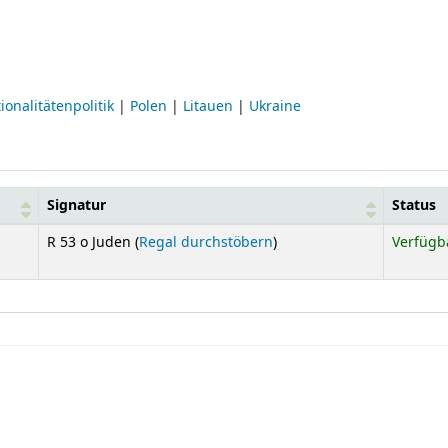
ionalitätenpolitik
|
Polen
|
Litauen
|
Ukraine
Signatur
Status
(Öffnet sich unterhalb)
R 53 o Juden (
Regal durchstöbern
)
Verfügb