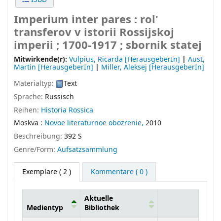
Imperium inter pares : rol'
transferov v istorii Rossijskoj
imperii ; 1700-1917 ; sbornik statej
Mitwirkende(r):
Vulpius, Ricarda
[HerausgeberIn]
|
Aust,
Martin
[HerausgeberIn]
|
Miller, Aleksej
[HerausgeberIn]
Materialtyp:
Text
Sprache:
Russisch
Reihen:
Historia Rossica
Moskva :
Novoe literaturnoe obozrenie,
2010
Beschreibung:
392 S
Genre/Form:
Aufsatzsammlung
Exemplare
( 2 )
Kommentare ( 0 )
Aktuelle
Medientyp
Bibliothek