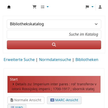
MWS Osteuropa
Erweiterte Suche
Normdatensuche
Bibliotheken
Start
Details zu:
Imperium inter pares :
rol' transferov v
istorii Rossijskoj imperii ; 1700-1917 ; sbornik statej
Normale Ansicht
MARC-Ansicht
ISBD