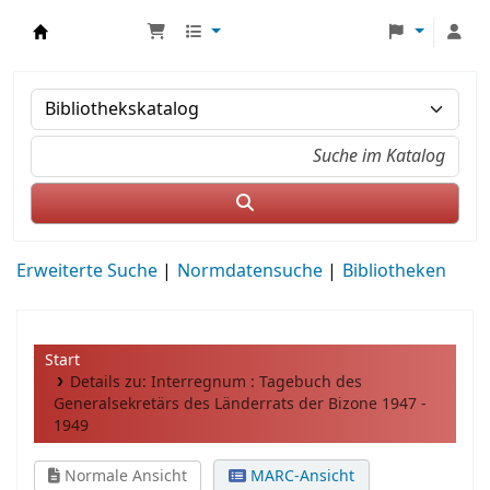
MWS Osteuropa
Erweiterte Suche
Normdatensuche
Bibliotheken
Start
Details zu:
Interregnum :
Tagebuch des
Generalsekretärs des Länderrats der Bizone 1947 -
1949
Normale Ansicht
MARC-Ansicht