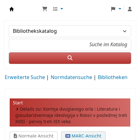
MWS Osteuropa
Erweiterte Suche
Normdatensuche
Bibliotheken
Start
Details zu:
Kormja dvuglavogo orla :
Literatura i
gosudarstvennaja ideologija v Rossii v poslednej treti
XVIII - pervoj treti XIX veka
Normale Ansicht
MARC-Ansicht