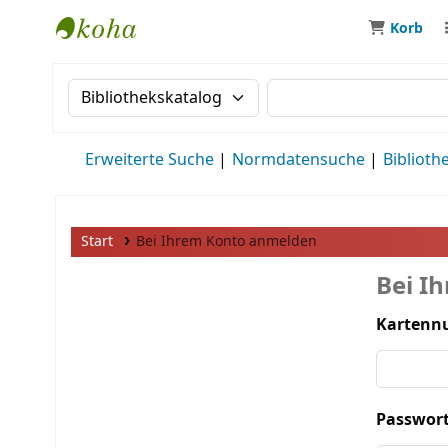
Korb
MWS Osteuropa
Suche im Katalog nach:
Suche im Katalog
Erweiterte Suche
Normdatensuche
Biblioth
Start
Bei Ihrem Konto anmelden
Bei I
Kartenn
Passwort