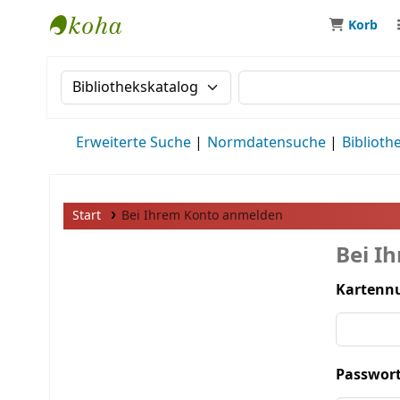
Korb
MWS Osteuropa
Suche im Katalog nach:
Suche im Katalog
Erweiterte Suche
Normdatensuche
Biblioth
Start
Bei Ihrem Konto anmelden
Bei I
Kartenn
Passwort